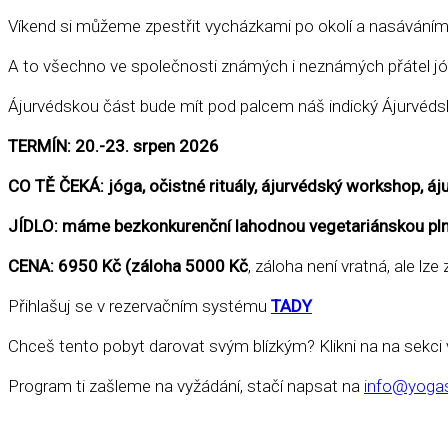
Víkend si můžeme zpestřit vycházkami po okolí a nasáváním p
A to všechno ve společnosti známých i neznámých přátel jó
Ájurvédskou část bude mít pod palcem náš indický Ájurvédský
TERMÍN: 20.-23. srpen 2026
CO TĚ ČEKÁ: jóga, očistné rituály, ájurvédský workshop, á
JÍDLO: máme bezkonkurenční lahodnou vegetariánskou pln
CENA: 6950 Kč (záloha 5000 Kč
, záloha není vratná, ale lz
Přihlašuj se v rezervačním systému
TADY
Chceš tento pobyt darovat svým blízkým? Klikni na na sek
Program ti zašleme na vyžádání, stačí napsat na
info@yogas