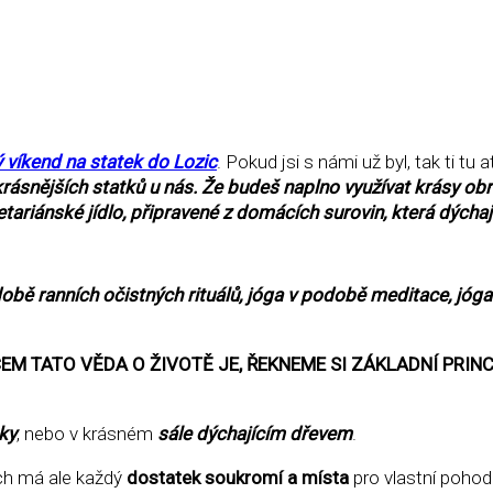
 víkend na statek do Lozic
. Pokud jsi s námi už byl, tak ti 
ásnějších statků u nás. Že budeš naplno využívat krásy obr
ariánské jídlo, připravené z domácích surovin, která dýchaj
obě ranních očistných rituálů, jóga v podobě meditace, j
EM TATO VĚDA O ŽIVOTĚ JE, ŘEKNEME SI ZÁKLADNÍ PRIN
tky
, nebo v krásném
sále dýchajícím dřevem
.
ých má ale každý
dostatek soukromí a místa
pro vlastní pohod