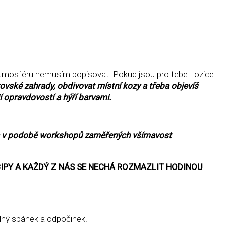
tu atmosféru nemusím popisovat. Pokud jsou pro tebe Lozice
ovské zahrady, obdivovat místní kozy a třeba objevíš
í opravdovostí a hýří barvami.
óga v podobě workshopů zaměřených všímavost
CIPY A KAŽDÝ Z NÁS SE NECHÁ ROZMAZLIT HODINOU
lný spánek a odpočinek.