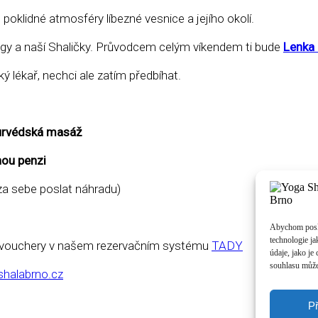
oklidné atmosféry líbezné vesnice a jejího okolí.
gy a naší Shaličky. Průvodcem celým víkendem ti bude
Lenka 
 lékař, nechci ale zatím předbíhat.
jurvédská masáž
ou penzi
e za sebe poslat náhradu)
Abychom poskyt
technologie j
ci vouchery v našem rezervačním systému
TADY
údaje, jako j
souhlasu může 
halabrno.cz
Př