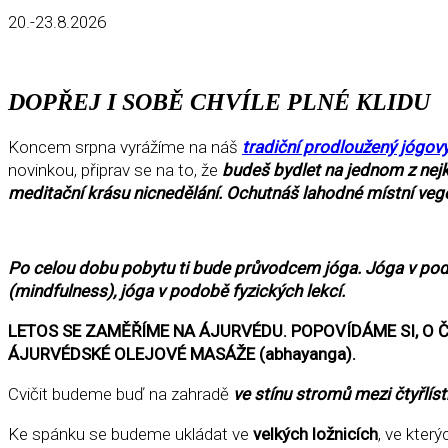
20.-23.8.2026
DOPŘEJ I SOBĚ CHVÍLE PLNÉ KLIDU
Koncem srpna vyrážíme na náš
t
radiční prodloužený jógový
novinkou, připrav se na to, že
budeš bydlet na jednom z nejkr
meditační krásu nicnedělání. Ochutnáš lahodné místní veget
Po celou dobu pobytu ti bude průvodcem jóga. Jóga v pod
(mindfulness), jóga v podobě fyzických lekcí.
LETOS SE ZAMĚŘÍME NA ÁJURVÉDU. POPOVÍDÁME SI, O Č
ÁJURVÉDSKÉ OLEJOVÉ MASÁŽE (abhayanga).
Cvičit budeme buď na zahradě
ve stínu stromů mezi čtyřlís
Ke spánku se budeme ukládat ve
velkých ložnicích
, ve kter