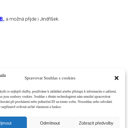
B.
, a možná přijde i Jindříšek.
Spravovat Souhlas s cookies
li co nejlepší služby, používáme k ukládání a/nebo přístupu k informacím o zařízení,
ako jsou soubory cookies. Souhlas s těmito technologiemi nám umožní zpracovávat
e chování při procházení nebo jedinečná ID na tomto webu. Nesouhlas nebo odvolání
nepříznivě ovlivnit určité vlastnosti a funkce.
ijmout
Odmítnout
Zobrazit předvolby