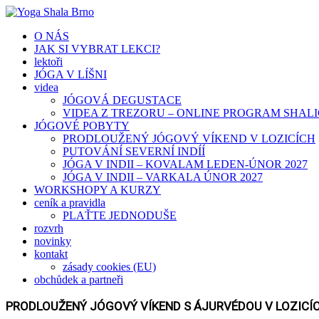
O NÁS
JAK SI VYBRAT LEKCI?
lektoři
JÓGA V LÍŠNI
videa
JÓGOVÁ DEGUSTACE
VIDEA Z TREZORU – ONLINE PROGRAM SHAL
JÓGOVÉ POBYTY
PRODLOUŽENÝ JÓGOVÝ VÍKEND V LOZICÍCH
PUTOVÁNÍ SEVERNÍ INDÍÍ
JÓGA V INDII – KOVALAM LEDEN-ÚNOR 2027
JÓGA V INDII – VARKALA ÚNOR 2027
WORKSHOPY A KURZY
ceník a pravidla
PLAŤTE JEDNODUŠE
rozvrh
novinky
kontakt
zásady cookies (EU)
obchůdek a partneři
PRODLOUŽENÝ JÓGOVÝ VÍKEND S ÁJURVÉDOU V LOZICÍ