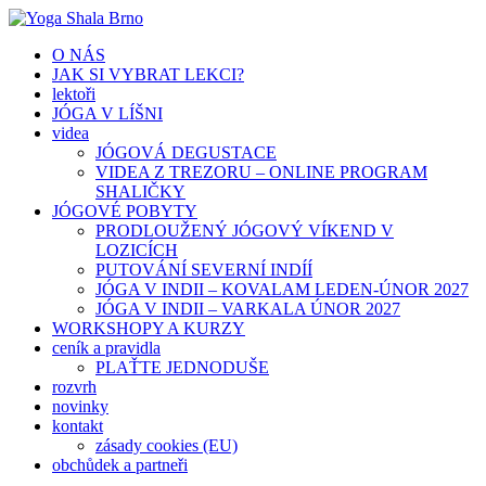
O NÁS
JAK SI VYBRAT LEKCI?
lektoři
JÓGA V LÍŠNI
videa
JÓGOVÁ DEGUSTACE
VIDEA Z TREZORU – ONLINE PROGRAM
SHALIČKY
JÓGOVÉ POBYTY
PRODLOUŽENÝ JÓGOVÝ VÍKEND V
LOZICÍCH
PUTOVÁNÍ SEVERNÍ INDÍÍ
JÓGA V INDII – KOVALAM LEDEN-ÚNOR 2027
JÓGA V INDII – VARKALA ÚNOR 2027
WORKSHOPY A KURZY
ceník a pravidla
PLAŤTE JEDNODUŠE
rozvrh
novinky
kontakt
zásady cookies (EU)
obchůdek a partneři