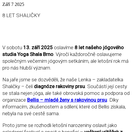
Září
7
2025
8 LET SHALIČKY
V sobotu
13. září 2025
oslavíme
8 let našeho jógového
studia Yoga Shala Brno
. Výročí každoročně oslavujeme
společným večerním jógovým setkáním, ale letošní rok má
pro nás hlubší význam.
Na jaře jsme se dozvěděli, že naše Lenka – zakladatelka
Shaličky – čelí
diagnóze rakoviny prsu
. Součástí její cesty
se stala nejen jóga, ale také obrovská pomoc a podpora od
organizace
Bellis – mladé ženy s rakovinou prsu
. Díky
informacím, zkušenostem a sdílení, které od Bellis získala,
nebyla na své cestě sama.
Proto jsme se rozhodli letošní narozeniny oslavit jako