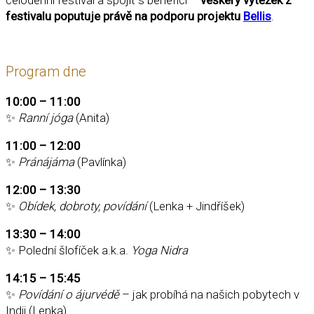
celodenní festival a spojit s beneficí –
veškerý výtěžek z
festivalu poputuje právě na podporu projektu
Bellis
.
Program dne
10:00 – 11:00
✨
Ranní jóga
(Anita)
11:00 – 12:00
✨
Pránájáma
(Pavlínka)
12:00 – 13:30
✨
Obídek, dobroty, povídání
(Lenka + Jindříšek)
13:30 – 14:00
✨ Polední šlofíček a.k.a.
Yoga Nidra
14:15 – 15:45
✨
Povídání o ájurvédě
– jak probíhá na našich pobytech v
Indii (Lenka)