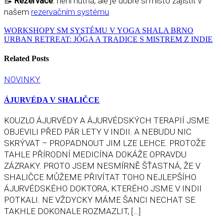
📝
Rezervace
: není nutná, ale je dobré si místo zajistit v
našem
rezervačním systému
WORKSHOPY SM SYSTÉMU V YOGA SHALA BRNO
URBAN RETREAT: JÓGA A TRADICE S MISTREM Z INDIE
Related Posts
NOVINKY
ÁJURVÉDA V SHALIČCE
KOUZLO ÁJURVÉDY A ÁJURVÉDSKÝCH TERAPIÍ JSME
OBJEVILI PŘED PÁR LETY V INDII. A NEBUDU NIC
SKRÝVAT – PROPADNOUT JIM LZE LEHCE. PROTOŽE
TAHLE PŘÍRODNÍ MEDICÍNA DOKÁŽE OPRAVDU
ZÁZRAKY. PROTO JSEM NESMÍRNĚ ŠŤASTNÁ, ŽE V
SHALIČCE MŮŽEME PŘIVÍTAT TOHO NEJLEPŠÍHO
ÁJURVÉDSKÉHO DOKTORA, KTERÉHO JSME V INDII
POTKALI. NE VŽDYCKY MÁME ŠANCI NECHAT SE
TAKHLE DOKONALE ROZMAZLIT, […]