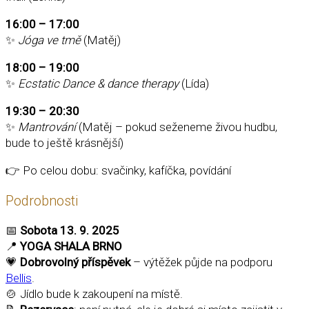
16:00 – 17:00
✨
Jóga ve tmě
(Matěj)
18:00 – 19:00
✨
Ecstatic Dance & dance therapy
(Lída)
19:30 – 20:30
✨
Mantrování
(Matěj – pokud seženeme živou hudbu,
bude to ještě krásnější)
👉 Po celou dobu: svačinky, kafíčka, povídání
Podrobnosti
📅
Sobota 13. 9. 2025
📍
YOGA SHALA BRNO
💗
Dobrovolný příspěvek
– výtěžek půjde na podporu
Bellis
.
🍲 Jídlo bude k zakoupení na místě.